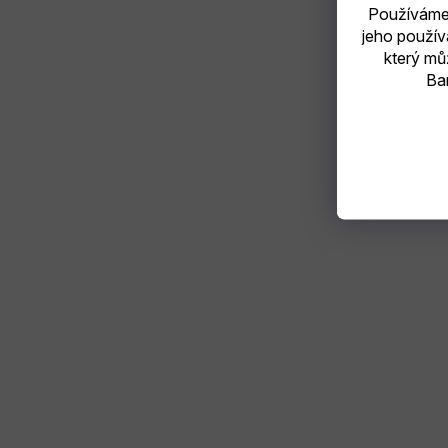
Používáme 
jeho použív
který mů
Bar