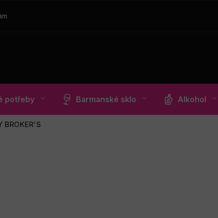
ram
 potřeby
Barmanské sklo
Alkohol
Y BROKER'S