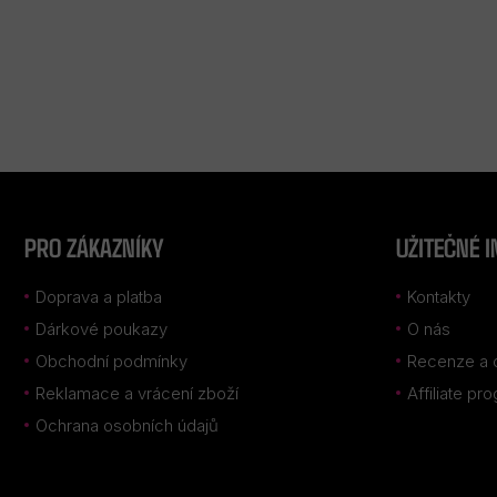
Z
Á
P
PRO ZÁKAZNÍKY
UŽITEČNÉ 
A
T
Doprava a platba
Kontakty
Í
Dárkové poukazy
O nás
Obchodní podmínky
Recenze a 
Reklamace a vrácení zboží
Affiliate pr
Ochrana osobních údajů