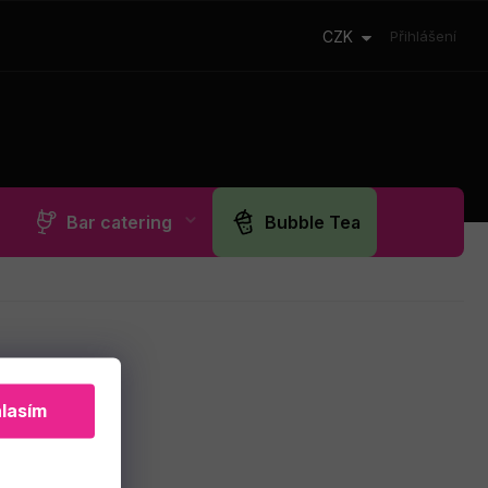
CZK
Přihlášení
Bar catering
Bubble Tea
lasím