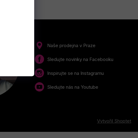
Naše prodejna v Praze
Sledujte novinky na Facebooku
Inspirujte se na Instagramu
Sledujte nás na Youtube
Vytvořil Shoptet