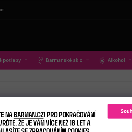
ram
 potřeby
Barmanské sklo
Alkohol
Souh
TE NA
BARMAN.CZ
! PRO POKRAČOVÁNÍ
RĎTE, ŽE JE VÁM VÍCE NEŽ 18 LET A
HLASÍTE SE ZPRACOVÁNÍM COOKIES.