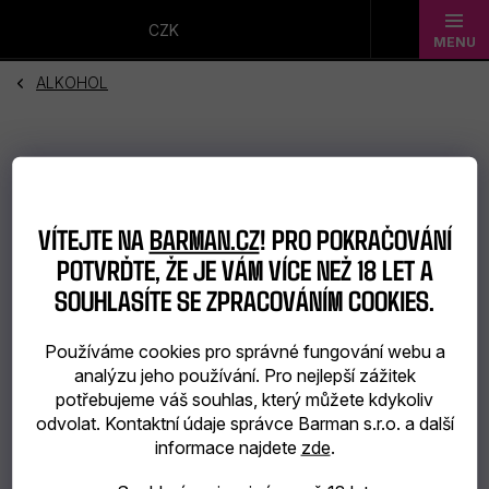
Přejít
na
CZK
obsah
ALKOHOL
Novinky
Dárkové
sady
VÍTEJTE NA
BARMAN.CZ
! PRO POKRAČOVÁNÍ
Barmanské
POTVRĎTE, ŽE JE VÁM VÍCE NEŽ 18 LET A
potřeby
SOUHLASÍTE SE ZPRACOVÁNÍM COOKIES.
Barmanské
Používáme cookies pro správné fungování webu a
analýzu jeho používání. Pro nejlepší zážitek
sklo
potřebujeme váš souhlas, který můžete kdykoliv
odvolat. Kontaktní údaje správce Barman s.r.o. a další
Alkohol
informace najdete
zde
.
Bar