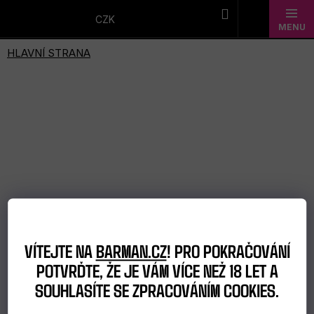
Přejít
na
CZK
obsah
Novinky
Dárkové
sady
Barmanské
potřeby
Barmanské
sklo
VÍTEJTE NA
BARMAN.CZ
! PRO POKRAČOVÁNÍ
POTVRĎTE, ŽE JE VÁM VÍCE NEŽ 18 LET A
Alkohol
SOUHLASÍTE SE ZPRACOVÁNÍM COOKIES.
Bar