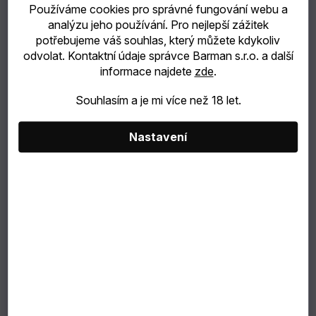
Používáme cookies pro správné fungování webu a
analýzu jeho používání. Pro nejlepší zážitek
catering
potřebujeme váš souhlas, který můžete kdykoliv
odvolat. Kontaktní údaje správce Barman s.r.o. a další
Bubble
informace najdete
zde
.
Tea
Souhlasím a je mi více než 18 let.
TIP
Nastavení
NA
DÁREK
VÝBĚR
PODLE
ZÁKAZNÍKA
Dárkové