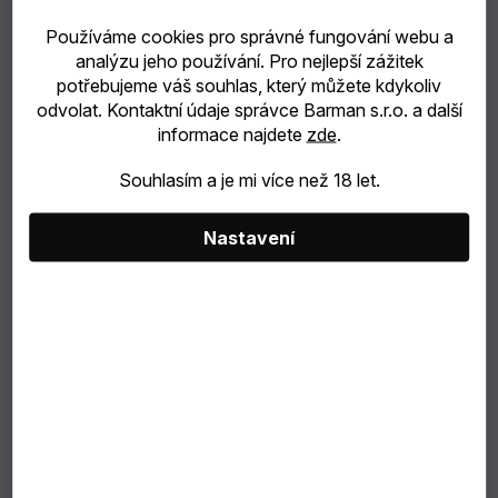
Používáme cookies pro správné fungování webu a
catering
analýzu jeho používání. Pro nejlepší zážitek
potřebujeme váš souhlas, který můžete kdykoliv
Bubble
odvolat. Kontaktní údaje správce Barman s.r.o. a další
informace najdete
zde
.
Tea
425 Kč
Souhlasím a je mi více než 18 let.
TIP
351 Kč bez DPH
Měrná
Nastavení
NA
cena:
Můžeme doručit do:
10.8.2026
DÁREK
VÝBĚR
PODLE
ZÁKAZNÍKA
Dárkové