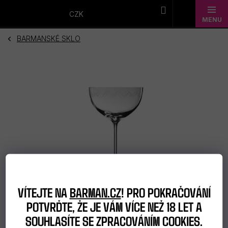
Přejít
na
CZK
obsah
BARMANSKÉ SKLO
Novinky
Dárkové
sady
Barmanské
potřeby
Barmanské
sklo
VÍTEJTE NA
BARMAN.CZ
! PRO POKRAČOVÁNÍ
Alkohol
POTVRĎTE, ŽE JE VÁM VÍCE NEŽ 18 LET A
SOUHLASÍTE SE ZPRACOVÁNÍM COOKIES.
Bar