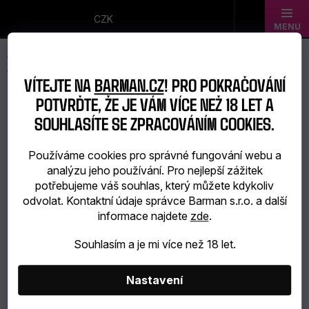
Přejít
na
CZK
obsah
Novinky
VÍTEJTE NA
BARMAN.CZ
! PRO POKRAČOVÁNÍ
Dárkové
POTVRĎTE, ŽE JE VÁM VÍCE NEŽ 18 LET A
sady
SOUHLASÍTE SE ZPRACOVÁNÍM COOKIES.
Barmanské
Používáme cookies pro správné fungování webu a
analýzu jeho používání. Pro nejlepší zážitek
potřeby
potřebujeme váš souhlas, který můžete kdykoliv
odvolat. Kontaktní údaje správce Barman s.r.o. a další
Barmanské
informace najdete
zde
.
sklo
Souhlasím a je mi více než 18 let.
Alkohol
Nastavení
Bar