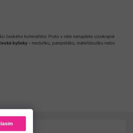
ici českého kořenářství. Proto v něm nenajdete cizokrajné
 české bylinky
– meduňku, pampelišku, mateřídoušku nebo
lasím