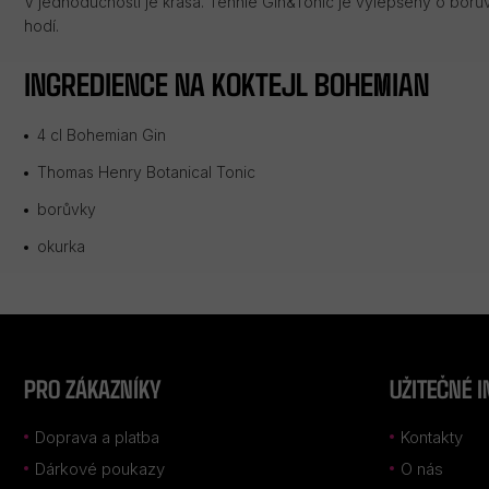
V jednoduchosti je krása. Tenhle Gin&Tonic je vylepšený o borů
hodí.
INGREDIENCE NA KOKTEJL BOHEMIAN
4 cl
Bohemian Gin
Thomas Henry Botanical Tonic
borůvky
okurka
Z
Á
P
PRO ZÁKAZNÍKY
UŽITEČNÉ 
A
T
Doprava a platba
Kontakty
Í
Dárkové poukazy
O nás