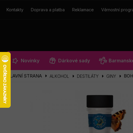
Přejít
na
Kontakty
Doprava a platba
Reklamace
Věrnostní prog
obsah
Novinky
Dárkové sady
Barmanské
BOH
ALKOHOL
DESTILÁTY
GINY