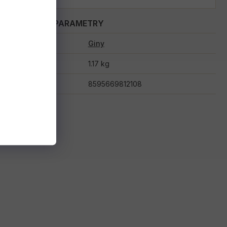
DOPLŇKOVÉ PARAMETRY
Kategorie
:
Giny
Hmotnost
:
1.17 kg
EAN
:
8595669812108