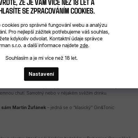
RĎTE, ŽE JE VÁM VÍCE NEŽ 18 LET A
HLASÍTE SE ZPRACOVÁNÍM COOKIES.
tního ginu od Žufánků, není co řešit.
cookies pro správné fungování webu a analýzu
ání. Pro nejlepší zážitek potřebujeme váš souhlas,
na rozkvetlé louce plné bylinek a nechali se ovívat příjemným
žete kdykoliv odvolat. Kontaktní údaje správce
dykoliv. Tak vzhůru do přírody!
man s.r.o. a další informace najdete
zde
.
Souhlasím a je mi více než 18 let.
u vylíhne v hlavě… Jedno je ale jasné vždycky – cokoliv vymyslí, o
Nastavení
tura
Bohemian Ginu
vynechala všechny cizokrajné botanicals a
nebo mateřídouška. Typický jalovec se tak dal dohromady s
říjemnou chutí. Samotný nebo v nějakém svěžím drinku.
l sám
Martin Žufánek
– jedná se o “klasický” Gin&Tonic