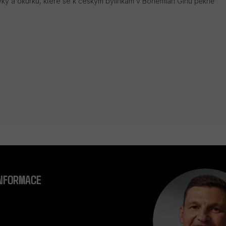
vky a okurku, které se k českým bylinkám v Bohemian Ginu pěkně
INFORMACE