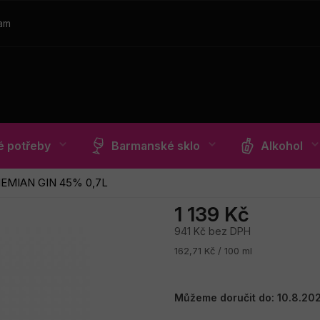
ram
 potřeby
Barmanské sklo
Alkohol
EMIAN GIN 45% 0,7L
1 139 Kč
941 Kč bez DPH
Měrná
162,71 Kč / 100 ml
cena:
Můžeme doručit do:
10.8.20