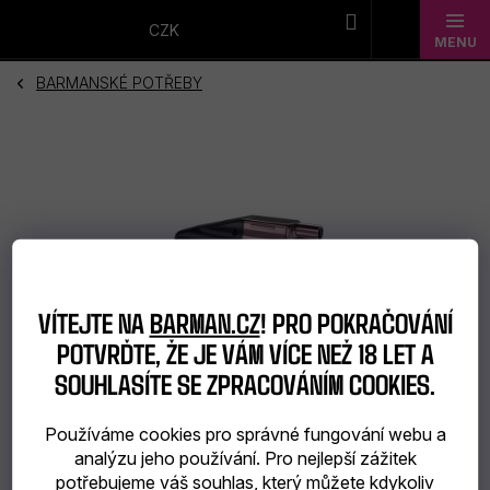
Přejít
na
CZK
obsah
BARMANSKÉ POTŘEBY
Novinky
Dárkové
sady
Barmanské
potřeby
VÍTEJTE NA
BARMAN.CZ
! PRO POKRAČOVÁNÍ
Barmanské
POTVRĎTE, ŽE JE VÁM VÍCE NEŽ 18 LET A
SOUHLASÍTE SE ZPRACOVÁNÍM COOKIES.
sklo
Alkohol
Používáme cookies pro správné fungování webu a
analýzu jeho používání. Pro nejlepší zážitek
Bar
potřebujeme váš souhlas, který můžete kdykoliv