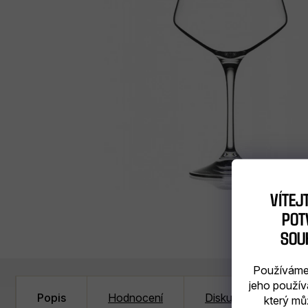
VÍTEJ
POTV
SOU
Používáme 
jeho použív
Popis
Hodnocení
Diskuze (1)
který mů