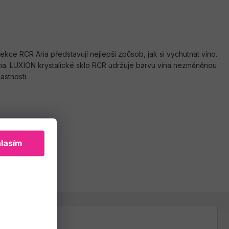
ce RCR Aria představují nejlepší způsob, jak si vychutnat víno.
oma. LUXION krystalické sklo RCR udržuje barvu vína nezměněnou
astnosti.
lasím