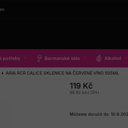
ram
 potřeby
Barmanské sklo
Alkohol
ARIA RCR CALICE SKLENICE NA ČERVENÉ VÍNO 505ML
119 Kč
98 Kč bez DPH
Měrná
cena:
Můžeme doručit do:
10.8.20