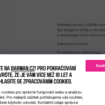
Skleněné poháry LUXION z kolek
Styl elegance a třídy u vás d
a neovlivňuje chuť a čichové vl
Baleno po 6 kusech
Prodáváme po jednom kusu
Souh
TE NA
BARMAN.CZ
! PRO POKRAČOVÁNÍ
RĎTE, ŽE JE VÁM VÍCE NEŽ 18 LET A
HLASÍTE SE ZPRACOVÁNÍM COOKIES.
cookies pro správné fungování webu a analýzu
ání. Pro nejlepší zážitek potřebujeme váš souhlas,
Značka
žete kdykoliv odvolat. Kontaktní údaje správce