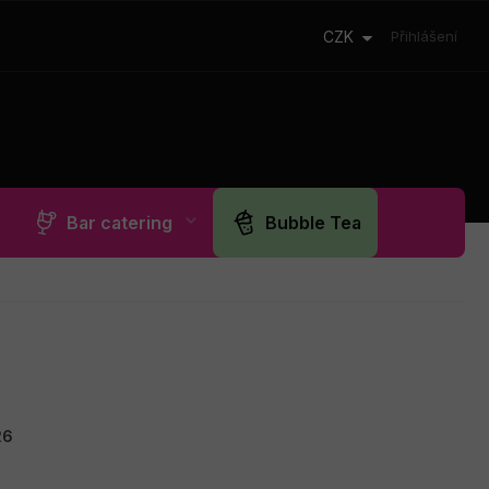
CZK
Přihlášení
Bar catering
Bubble Tea
26