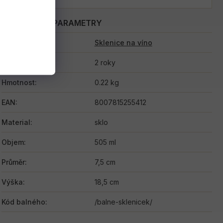
DOPLŇKOVÉ PARAMETRY
Kategorie
:
Sklenice na víno
Záruka
:
2 roky
Hmotnost
:
0.22 kg
EAN
:
8007815255412
Material
:
sklo
Objem
:
505 ml
Průměr
:
7,5 cm
Výška
:
18,5 cm
Kód balného
:
/balne-sklenicek/